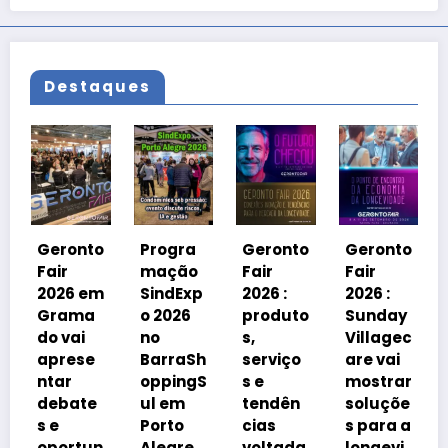
Destaques
Geronto
Fair
2026 em
nto
Progra
Geronto
Geronto
Grama
mação
Fair
Fair
do
 em
SindExp
2026 :
2026 :
debater
ma
o 2026
produto
Sunday
á
i
no
s,
Villagec
avanço
se
BarraSh
serviço
are vai
imobiliá
oppingS
s e
mostrar
rio
te
ul em
tendên
soluçõe
impulsi
Porto
cias
s para a
onado
tun
Alegre
voltada
longevi