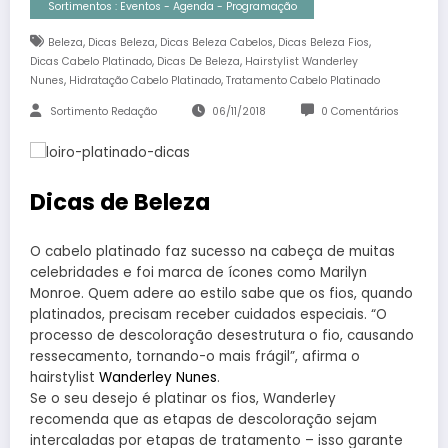
Sortimentos : Eventos - Agenda - Programação
,
,
,
,
Beleza
Dicas Beleza
Dicas Beleza Cabelos
Dicas Beleza Fios
,
,
Dicas Cabelo Platinado
Dicas De Beleza
Hairstylist Wanderley
,
,
Nunes
Hidratação Cabelo Platinado
Tratamento Cabelo Platinado
Sortimento Redação
06/11/2018
0 Comentários
Dicas de Beleza
O cabelo platinado faz sucesso na cabeça de muitas
celebridades e foi marca de ícones como Marilyn
Monroe. Quem adere ao estilo sabe que os fios, quando
platinados, precisam receber cuidados especiais. “O
processo de descoloração desestrutura o fio, causando
ressecamento, tornando-o mais frágil”, afirma o
hairstylist
Wanderley Nunes
.
Se o seu desejo é platinar os fios, Wanderley
recomenda que as etapas de descoloração sejam
intercaladas por etapas de tratamento – isso garante