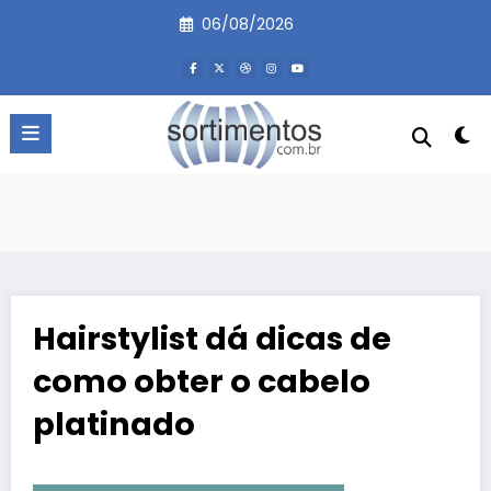
Pular
06/08/2026
para
o
conteúdo
Hairstylist dá dicas de
como obter o cabelo
platinado