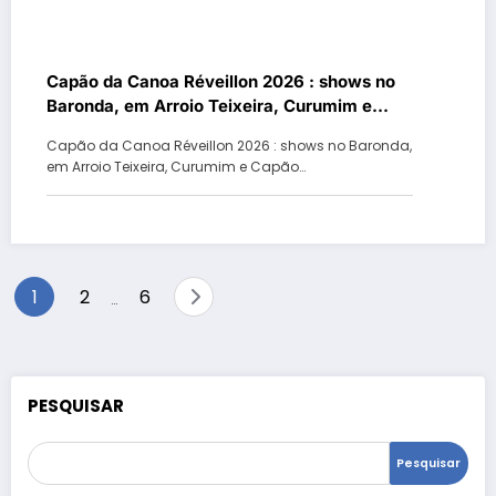
Capão da Canoa Réveillon 2026 : shows no
Baronda, em Arroio Teixeira, Curumim e
Capão Novo
Capão da Canoa Réveillon 2026 : shows no Baronda,
em Arroio Teixeira, Curumim e Capão…
Paginação
1
2
6
…
de
posts
PESQUISAR
Pesquisar