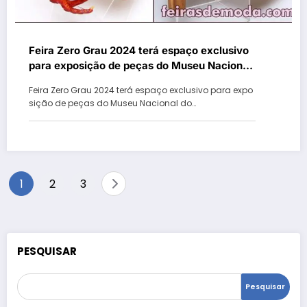
Feira Zero Grau 2024 terá espaço exclusivo
para exposição de peças do Museu Nacional
do Calçado
Feira Zero Grau 2024 terá espaço exclusivo para expo
sição de peças do Museu Nacional do…
Paginação
1
2
3
de
posts
PESQUISAR
Pesquisar