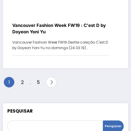
Vancouver Fashion Week FW19 : C'est D by
Doyeon Yoni Yu
Vancouver Fashion Week FW19 Desfile coleção C'est D
by Doyeon Yoni Yu no domingo (24.03.19)…
Paginação
1
2
5
…
de
posts
PESQUISAR
Pesquisar