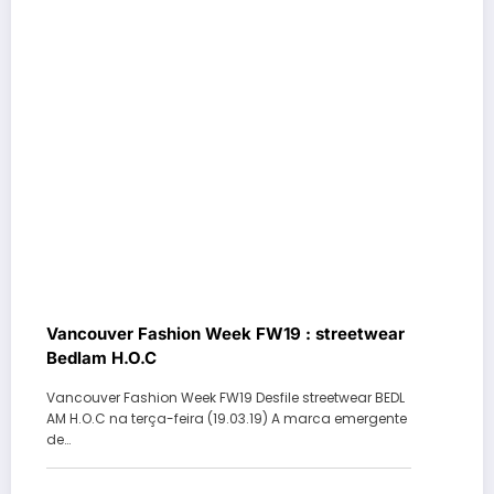
Vancouver Fashion Week FW19 : streetwear
Bedlam H.O.C
Vancouver Fashion Week FW19 Desfile streetwear BEDL
AM H.O.C na terça-feira (19.03.19) A marca emergente
de…