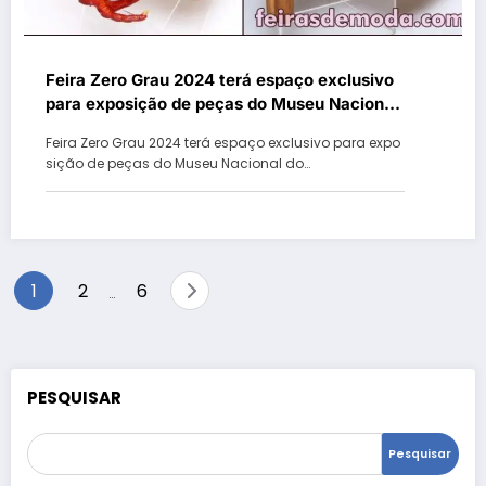
Feira Zero Grau 2024 terá espaço exclusivo
para exposição de peças do Museu Nacional
do Calçado
Feira Zero Grau 2024 terá espaço exclusivo para expo
sição de peças do Museu Nacional do…
Paginação
1
2
6
…
de
posts
PESQUISAR
Pesquisar