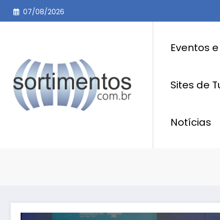
Pular
07/08/2026
para
o
conteúdo
Eventos e
Sites de 
Notícias