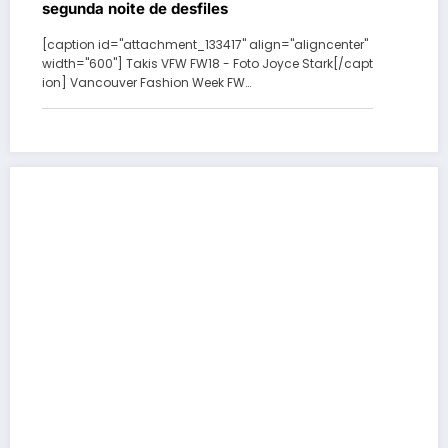
segunda noite de desfiles
[caption id="attachment_133417" align="aligncenter"
width="600"] Takis VFW FW18 - Foto Joyce Stark[/capt
ion] Vancouver Fashion Week FW…