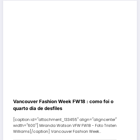
Vancouver Fashion Week FW18 : como foi o
quarto dia de desfiles
[caption id="attachment_133455" align="aligncenter"
width="600"] Miranda Watson VFW FW18 - Foto Tristen
Williams[/caption] Vancouver Fashion Week…