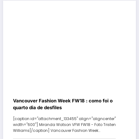
Vancouver Fashion Week FW18 : como foi o
quarto dia de desfiles
[caption id="attachment_133455" align="aligncenter"
width="600"] Miranda Watson VFW FW18 - Foto Tristen
Williams[/caption] Vancouver Fashion Week…