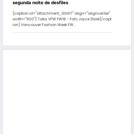
segunda noite de desfiles
[caption id="attachment_133417" align="aligncenter"
width="600"] Takis VFW FW18 - Foto Joyce Stark[/capt
ion] Vancouver Fashion Week FW…