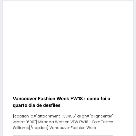
Vancouver Fashion Week FW18 : como foi o
quarto dia de desfiles
[caption id="attachment_133455" align="aligncenter"
width="600"] Miranda Watson VFW FW18 - Foto Tristen
Williams[/caption] Vancouver Fashion Week…