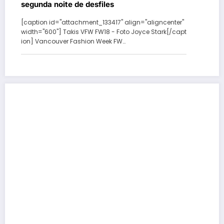
segunda noite de desfiles
[caption id="attachment_133417" align="aligncenter"
width="600"] Takis VFW FW18 - Foto Joyce Stark[/capt
ion] Vancouver Fashion Week FW…