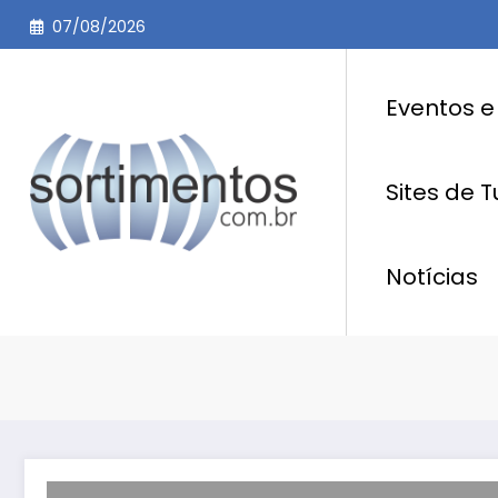
Pular
07/08/2026
para
o
conteúdo
Eventos e
Sites de 
Notícias