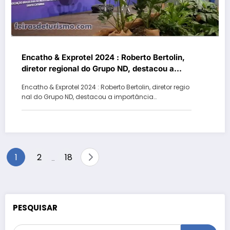
Encatho & Exprotel 2024 : Roberto Bertolin,
diretor regional do Grupo ND, destacou a
importância da mídia na consolidação dos
Encatho & Exprotel 2024 : Roberto Bertolin, diretor regio
destinos
nal do Grupo ND, destacou a importância…
Paginação
1
2
18
…
de
posts
PESQUISAR