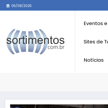
Pular
06/08/2026
para
o
conteúdo
Eventos e
Sites de 
Notícias