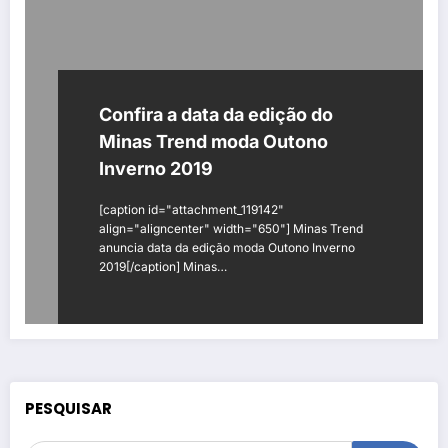
Confira a data da edição do
Minas Trend moda Outono
Inverno 2019
[caption id="attachment_119142"
align="aligncenter" width="650"] Minas Trend
anuncia data da edição moda Outono Inverno
2019[/caption] Minas…
PESQUISAR