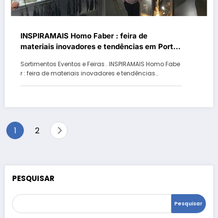
INSPIRAMAIS Homo Faber : feira de
materiais inovadores e tendências em Porto
Alegre pode gerar mais de US＄ 42 milhões
Sortimentos Eventos e Feiras . INSPIRAMAIS Homo Fabe
r : feira de materiais inovadores e tendências…
Paginação
1
2
de
posts
PESQUISAR
Pesquisar