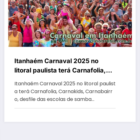
Itanhaém Carnaval 2025 no
litoral paulista terá Carnafolia,
Carnakids, Carnabairro, desfile
Itanhaém Carnaval 2025 no litoral paulist
das escolas de samba e blocos
a terá Carnafolia, Carnakids, Carnabairr
de arrasto
o, desfile das escolas de samba…