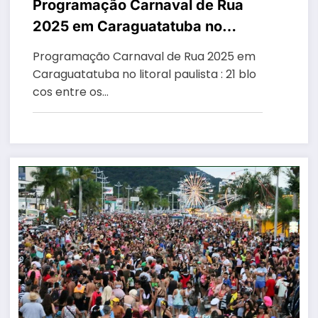
Programação Carnaval de Rua
2025 em Caraguatatuba no
litoral paulista : 21 blocos entre
Programação Carnaval de Rua 2025 em
os dias 28 de fevereiro e 4 de
Caraguatatuba no litoral paulista : 21 blo
março
cos entre os…