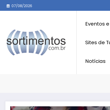
Pular
07/08/2026
para
o
conteúdo
Eventos e
Sites de 
Notícias