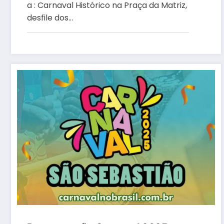
blocos e Festival de Marchinhas
a : Carnaval Histórico na Praça da Matriz,
desfile dos…